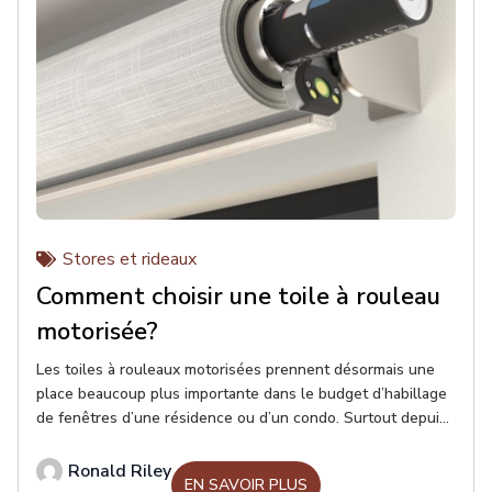
Stores et rideaux
Comment choisir une toile à rouleau
motorisée?
Les toiles à rouleaux motorisées prennent désormais une
place beaucoup plus importante dans le budget d’habillage
de fenêtres d’une résidence ou d’un condo. Surtout depuis
l’entrée en vigueur de la loi canadienne de 2022 qui oblige
les fabricants de toiles à rouleaux d’éliminer toute chaînette
Ronald Riley
EN SAVOIR PLUS
ou corde apparente afin d’éviter des accidents et des