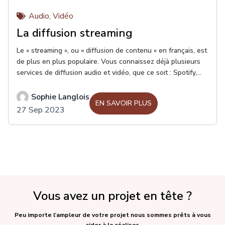
Audio
,
Vidéo
La diffusion streaming
Le « streaming », ou « diffusion de contenu » en français, est
de plus en plus populaire. Vous connaissez déjà plusieurs
services de diffusion audio et vidéo, que ce soit : Spotify,
Deezer, Youtube, Netflix, Crave, Prime Video, Tout.tv, etc.
Certains d’entre eux sont gratuits, la plupart sont payants et
Sophie Langlois
EN SAVOIR PLUS
parmi eux, certains proposeront différents forfaits, souvent
27 Sep 2023
associés à une qualité de diffusion. Deezer, entre autre,
propose son service régulier, mais aussi son service « Hi-Fi
», qui offre une qualité audio supérieure, pour autant que
votre « streamer » ou appareil de diffusion puisse vous en
faire bénéficier.
Vous avez un projet en tête ?
Peu importe l’ampleur de votre projet nous sommes prêts à vous