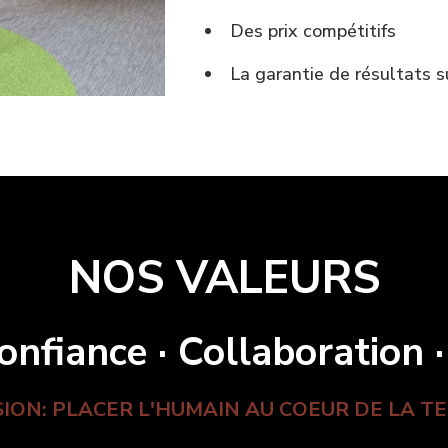
Des prix compétitifs
La garantie de résultats s
NOS VALEURS
onfiance · Collaboration 
SION: PLACER L'HUMAIN AU COEUR DE LA T