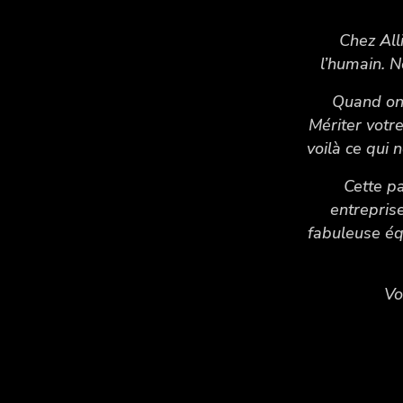
Chez All
l’humain. N
Quand on 
Mériter votre
voilà ce qui
Cette p
entrepris
fabuleuse équ
Vo