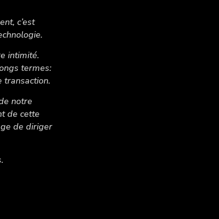
nt, c’est
technologie.
 intimité.
 longs termes:
 transaction.
de notre
t de cette
ège de diriger
ns.