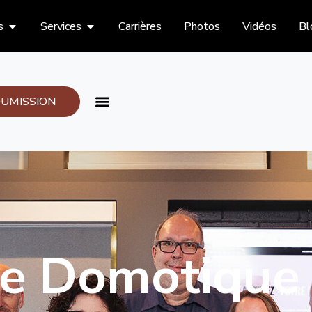
s
Services
Carrières
Photos
Vidéos
Bl
UMISSION
ce Domotique