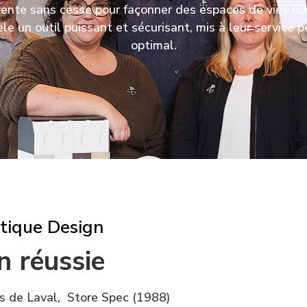
vente sans cesse pour façonner des espaces de vies où 
e un outil puissant et sécurisant, mis à leur service p
optimal.
tique Design
n réussie
es de Laval, Store Spec (1988)