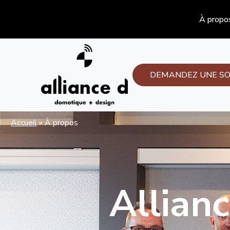
À propo
DEMANDEZ UNE SO
Accueil
»
À propos
Allian