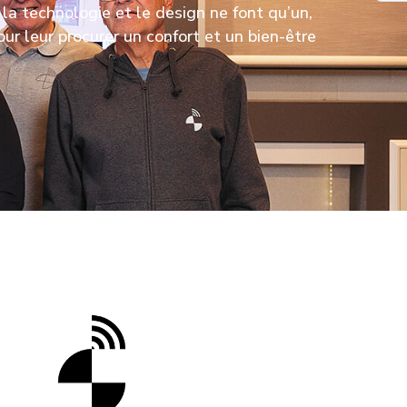
la technologie et le design ne font qu’un,
our leur procurer un confort et un bien-être