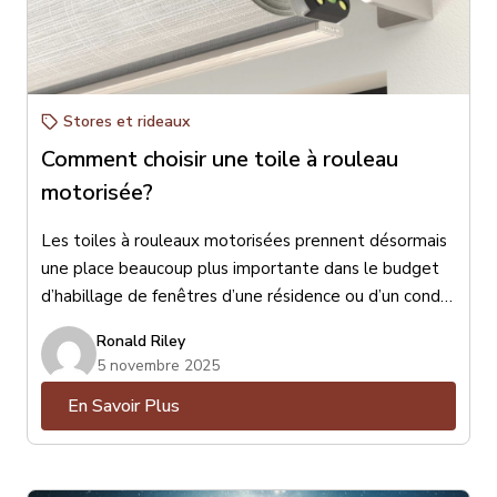
Stores et rideaux
Comment choisir une toile à rouleau
motorisée?
Les toiles à rouleaux motorisées prennent désormais
une place beaucoup plus importante dans le budget
d’habillage de fenêtres d’une résidence ou d’un condo.
Surtout depuis l’entrée en vigueur de la loi canadienne
Ronald Riley
de 2022 qui oblige les fabricants de toiles à rouleaux
5 novembre 2025
d’éliminer toute chaînette ou corde apparente afin
En Savoir Plus
d’éviter des accidents et des risques d’étranglements
protégeant ainsi les enfants et même certains
animaux domestiques.