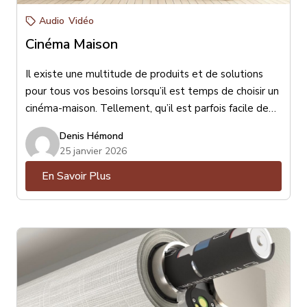
Audio
Vidéo
Cinéma Maison
Il existe une multitude de produits et de solutions
pour tous vos besoins lorsqu’il est temps de choisir un
cinéma-maison. Tellement, qu’il est parfois facile de
s’y perdre ! Est-ce mieux un téléviseur ou un
Denis Hémond
projecteur ? Un ensemble de haut-parleurs (encastrés
25 janvier 2026
ou de surface) ou une barre de son ? Petit, moyen ou
En Savoir Plus
gros haut-parleur de sous-grave ? Toutes ces
questions sont essentielles et peuvent être résolues
avec l’aide d’un conseiller-expert en la matière.