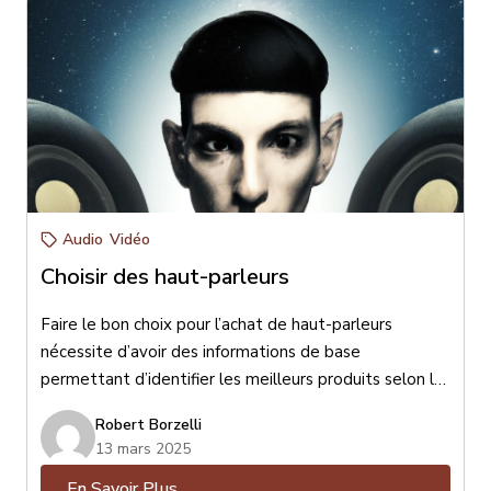
Audio
Vidéo
Choisir des haut-parleurs
Faire le bon choix pour l’achat de haut-parleurs
nécessite d’avoir des informations de base
permettant d’identifier les meilleurs produits selon le
format de votre lieu d’écoute, vos goûts musicaux,
Robert Borzelli
l’esthétisme désiré et votre budget. Pour faire le bon
13 mars 2025
choix il est essentiel de bien connaître vos goûts afin
En Savoir Plus
d’être bien conseillé. Pour maximiser votre