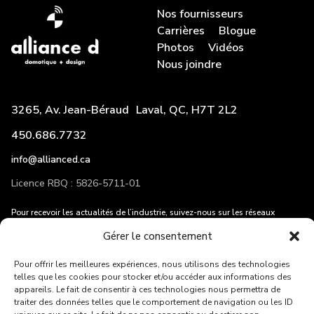
Nos fournisseurs
Carrières
Blogue
Photos
Vidéos
Nous joindre
3265, Av. Jean-Béraud Laval, QC, H7T 2L2
450.686.7732
info@allianced.ca
Licence RBQ : 5826-5711-01
Pour recevoir les actualités de l’industrie, suivez-nous sur les réseaux
sociaux et entrez votre adresse courriel!
Gérer le consentement
Pour offrir les meilleures expériences, nous utilisons des technologies
telles que les cookies pour stocker et/ou accéder aux informations des
appareils. Le fait de consentir à ces technologies nous permettra de
traiter des données telles que le comportement de navigation ou les ID
ENVOYER