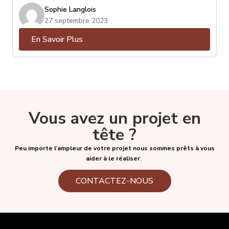
ce soit : Spotify, Deezer, Youtube, Netflix, Crave,
Sophie Langlois
Prime Video, Tout.tv, etc. Certains d’entre eux sont
27 septembre 2023
gratuits, la plupart sont payants et parmi eux, certains
En Savoir Plus
proposeront différents forfaits, souvent associés à
une qualité de diffusion. Deezer, entre autre, propose
son service régulier, mais aussi son service « Hi-Fi », qui
offre une qualité audio supérieure, pour autant que
votre « streamer » ou appareil de diffusion puisse vous
en faire bénéficier.
Vous avez un projet en
tête ?
Peu importe l’ampleur de votre projet nous sommes prêts à vous
aider à le réaliser.
CONTACTEZ-NOUS