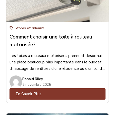
Stores et rideaux
Comment choisir une toile à rouleau
motorisée?
Les toiles à rouleaux motorisées prennent désormais
une place beaucoup plus importante dans le budget
d’habillage de fenêtres d’une résidence ou d’un condo.
Surtout depuis l’entrée en vigueur de la loi canadienne
Ronald Riley
de 2022 qui oblige les fabricants de toiles à rouleaux
5 novembre 2025
d’éliminer toute chaînette ou corde apparente afin
En Savoir Plus
d’éviter des accidents et des risques d’étranglements
protégeant ainsi les enfants et même certains
animaux domestiques.