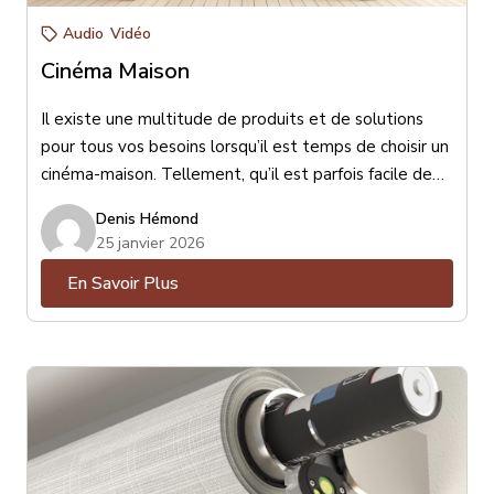
Audio
Vidéo
Cinéma Maison
Il existe une multitude de produits et de solutions
pour tous vos besoins lorsqu’il est temps de choisir un
cinéma-maison. Tellement, qu’il est parfois facile de
s’y perdre ! Est-ce mieux un téléviseur ou un
Denis Hémond
projecteur ? Un ensemble de haut-parleurs (encastrés
25 janvier 2026
ou de surface) ou une barre de son ? Petit, moyen ou
En Savoir Plus
gros haut-parleur de sous-grave ? Toutes ces
questions sont essentielles et peuvent être résolues
avec l’aide d’un conseiller-expert en la matière.