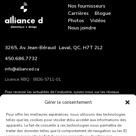
Nos fournisseurs
Carrières
Blogue
Photos
Vidéos
Nous joindre
3265, Av. Jean-Béraud Laval, QC, H7T 2L2
450.686.7732
info@allianced.ca
Licence RBQ : 5826-5711-01
Pour recevoir les actualités de l’industrie, suivez-nous sur les réseaux
sociaux et entrez votre adresse courriel!
Gérer le consentement
Pour offrir les meilleures expériences, nous utilisons des technologies
telles que les cookies pour stocker et/ou accéder aux informations des
appareils. Le fait de consentir à ces technologies nous permettra de
traiter des données telles que le comportement de navigation ou les ID
ENVOYER