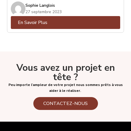
ce soit : Spotify, Deezer, Youtube, Netflix, Crave,
Sophie Langlois
Prime Video, Tout.tv, etc. Certains d’entre eux sont
27 septembre 2023
gratuits, la plupart sont payants et parmi eux, certains
En Savoir Plus
proposeront différents forfaits, souvent associés à
une qualité de diffusion. Deezer, entre autre, propose
son service régulier, mais aussi son service « Hi-Fi », qui
offre une qualité audio supérieure, pour autant que
votre « streamer » ou appareil de diffusion puisse vous
en faire bénéficier.
Vous avez un projet en
tête ?
Peu importe l’ampleur de votre projet nous sommes prêts à vous
aider à le réaliser.
CONTACTEZ-NOUS