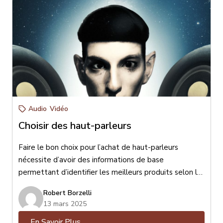
Audio
Vidéo
Choisir des haut-parleurs
Faire le bon choix pour l’achat de haut-parleurs
nécessite d’avoir des informations de base
permettant d’identifier les meilleurs produits selon le
format de votre lieu d’écoute, vos goûts musicaux,
Robert Borzelli
l’esthétisme désiré et votre budget. Pour faire le bon
13 mars 2025
choix il est essentiel de bien connaître vos goûts afin
En Savoir Plus
d’être bien conseillé. Pour maximiser votre