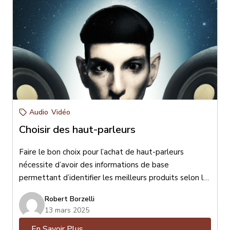
Audio
Vidéo
Choisir des haut-parleurs
Faire le bon choix pour l’achat de haut-parleurs
nécessite d’avoir des informations de base
permettant d’identifier les meilleurs produits selon le
format de votre lieu d’écoute, vos goûts musicaux,
Robert Borzelli
l’esthétisme désiré et votre budget. Pour faire le bon
13 mars 2025
choix il est essentiel de bien connaître vos goûts afin
En Savoir Plus
d’être bien conseillé. Pour maximiser votre