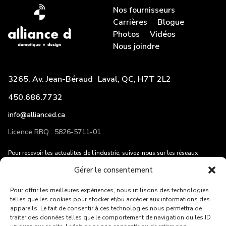
Nos fournisseurs
Carrières
Blogue
Photos
Vidéos
Nous joindre
3265, Av. Jean-Béraud Laval, QC, H7T 2L2
450.686.7732
info@allianced.ca
Licence RBQ : 5826-5711-01
Pour recevoir les actualités de l’industrie, suivez-nous sur les réseaux
sociaux et entrez votre adresse courriel!
Gérer le consentement
Pour offrir les meilleures expériences, nous utilisons des technologies
telles que les cookies pour stocker et/ou accéder aux informations des
appareils. Le fait de consentir à ces technologies nous permettra de
traiter des données telles que le comportement de navigation ou les ID
ENVOYER