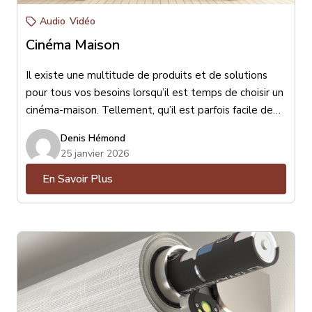
Audio
Vidéo
Cinéma Maison
Il existe une multitude de produits et de solutions
pour tous vos besoins lorsqu’il est temps de choisir un
cinéma-maison. Tellement, qu’il est parfois facile de
s’y perdre ! Est-ce mieux un téléviseur ou un
Denis Hémond
projecteur ? Un ensemble de haut-parleurs (encastrés
25 janvier 2026
ou de surface) ou une barre de son ? Petit, moyen ou
En Savoir Plus
gros haut-parleur de sous-grave ? Toutes ces
questions sont essentielles et peuvent être résolues
avec l’aide d’un conseiller-expert en la matière.