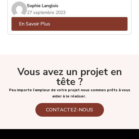
ce soit : Spotify, Deezer, Youtube, Netflix, Crave,
Sophie Langlois
Prime Video, Tout.tv, etc. Certains d’entre eux sont
27 septembre 2023
gratuits, la plupart sont payants et parmi eux, certains
En Savoir Plus
proposeront différents forfaits, souvent associés à
une qualité de diffusion. Deezer, entre autre, propose
son service régulier, mais aussi son service « Hi-Fi », qui
offre une qualité audio supérieure, pour autant que
votre « streamer » ou appareil de diffusion puisse vous
en faire bénéficier.
Vous avez un projet en
tête ?
Peu importe l’ampleur de votre projet nous sommes prêts à vous
aider à le réaliser.
CONTACTEZ-NOUS