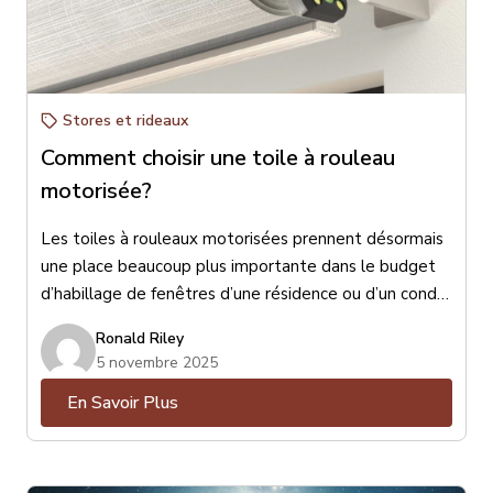
Stores et rideaux
Comment choisir une toile à rouleau
motorisée?
Les toiles à rouleaux motorisées prennent désormais
une place beaucoup plus importante dans le budget
d’habillage de fenêtres d’une résidence ou d’un condo.
Surtout depuis l’entrée en vigueur de la loi canadienne
Ronald Riley
de 2022 qui oblige les fabricants de toiles à rouleaux
5 novembre 2025
d’éliminer toute chaînette ou corde apparente afin
En Savoir Plus
d’éviter des accidents et des risques d’étranglements
protégeant ainsi les enfants et même certains
animaux domestiques.