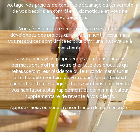
voltage, vos projets de contrôle d’éclairage ou l’ensemble
de vos besoins en contrôle et domotique et vous ne
serez pas déçu.
Vous êtes entrepreneurs, contracteurs et vous
développez des projets qui vous tiennent à cœur, mais
vos ressources sont limitées pour offrir une plus-value à
vos clients.
Laissez-nous vous proposer des solutions qui vous
permettront d’offrir à votre clientèle des produits qui
rehausseront leur résidence ou leur condo, sans aucun
effort supplémentaire de votre part. Un partenariat
gagnant sur toute la ligne et des solutions pour vendre
vos habitations plus rapidement et donner une valeur
supplémentaire de revente à vos clients.
Appelez-nous ou venez rencontrer un de nos conseiller
spécialisé!