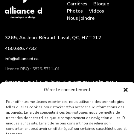
Carrières
Blogue
Photos
Vidéos
Nous joindre
3265, Av. Jean-Béraud Laval, QC, H7T 2L2
450.686.7732
info@allianced.ca
Licence RBQ : 5826-5711-01
Pour recevoir les actualités de l’industrie, suivez-nous sur les réseaux
sociaux et entrez votre adresse courriel!
Gérer le consentement
Pour offrir les meilleures expériences, nous utilisons des technologies
telles que les cookies pour stocker et/ou accéder aux informations des
appareils. Le fait de consentir à ces technologies nous permettra de
traiter des données telles que le comportement de navigation ou les ID
ENVOYER
uniques sur ce site. Le fait de ne pas consentir ou de retirer son
consentement peut avoir un effet négatif sur certaines caractéristiques et