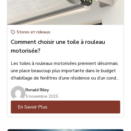
Stores et rideaux
Comment choisir une toile à rouleau
motorisée?
Les toiles à rouleaux motorisées prennent désormais
une place beaucoup plus importante dans le budget
d’habillage de fenêtres d’une résidence ou d’un condo.
Surtout depuis l’entrée en vigueur de la loi canadienne
Ronald Riley
de 2022 qui oblige les fabricants de toiles à rouleaux
5 novembre 2025
d’éliminer toute chaînette ou corde apparente afin
En Savoir Plus
d’éviter des accidents et des risques d’étranglements
protégeant ainsi les enfants et même certains
animaux domestiques.