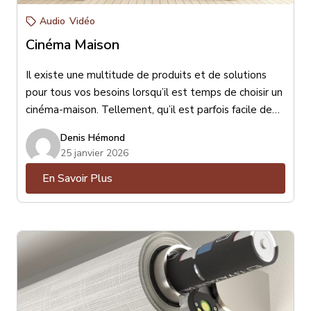
Audio
Vidéo
Cinéma Maison
Il existe une multitude de produits et de solutions
pour tous vos besoins lorsqu’il est temps de choisir un
cinéma-maison. Tellement, qu’il est parfois facile de
s’y perdre ! Est-ce mieux un téléviseur ou un
Denis Hémond
projecteur ? Un ensemble de haut-parleurs (encastrés
25 janvier 2026
ou de surface) ou une barre de son ? Petit, moyen ou
En Savoir Plus
gros haut-parleur de sous-grave ? Toutes ces
questions sont essentielles et peuvent être résolues
avec l’aide d’un conseiller-expert en la matière.