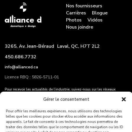
Nos fournisseurs
Carrières
Blogue
Photos
Vidéos
Nous joindre
3265, Av. Jean-Béraud Laval, QC, H7T 2L2
450.686.7732
info@allianced.ca
Licence RBQ : 5826-5711-01
Pour recevoir les actualités de l’industrie, suivez-nous sur les réseaux
sociaux et entrez votre adresse courriel!
Gérer le consentement
Pour offrir les meilleures expériences, nous utilisons des technologies
telles que les cookies pour stocker et/ou accéder aux informations des
appareils. Le fait de consentir à ces technologies nous permettra de
traiter des données telles que le comportement de navigation ou les ID
ENVOYER