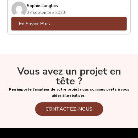
ce soit : Spotify, Deezer, Youtube, Netflix, Crave,
Sophie Langlois
Prime Video, Tout.tv, etc. Certains d’entre eux sont
27 septembre 2023
gratuits, la plupart sont payants et parmi eux, certains
En Savoir Plus
proposeront différents forfaits, souvent associés à
une qualité de diffusion. Deezer, entre autre, propose
son service régulier, mais aussi son service « Hi-Fi », qui
offre une qualité audio supérieure, pour autant que
votre « streamer » ou appareil de diffusion puisse vous
en faire bénéficier.
Vous avez un projet en
tête ?
Peu importe l’ampleur de votre projet nous sommes prêts à vous
aider à le réaliser.
CONTACTEZ-NOUS