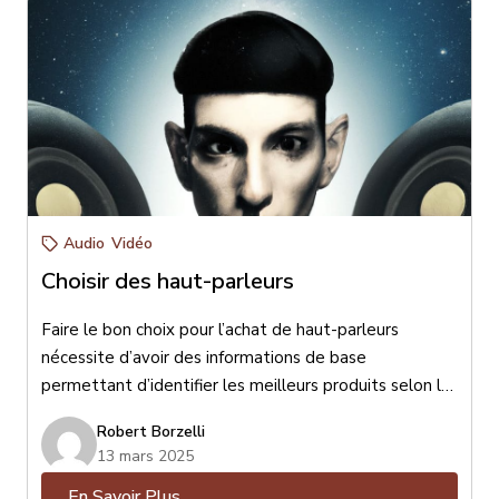
Audio
Vidéo
Choisir des haut-parleurs
Faire le bon choix pour l’achat de haut-parleurs
nécessite d’avoir des informations de base
permettant d’identifier les meilleurs produits selon le
format de votre lieu d’écoute, vos goûts musicaux,
Robert Borzelli
l’esthétisme désiré et votre budget. Pour faire le bon
13 mars 2025
choix il est essentiel de bien connaître vos goûts afin
En Savoir Plus
d’être bien conseillé. Pour maximiser votre