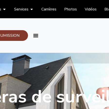
s
Services
Carrières
Photos
Vidéos
Bl
UMISSION
as de survei