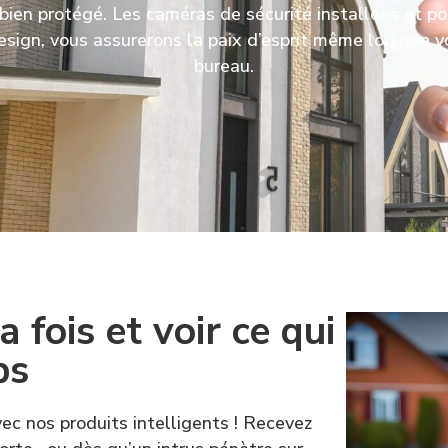
bien protégé. Les caméras de sécurité installées et p
sign, vous assurerons la paix d’esprit même lorsque 
bureau.
a fois et voir ce qui
s​
ec nos produits intelligents ! Recevez