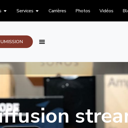
s
Services
Carrières
Photos
Vidéos
Bl
UMISSION
iffusion stre