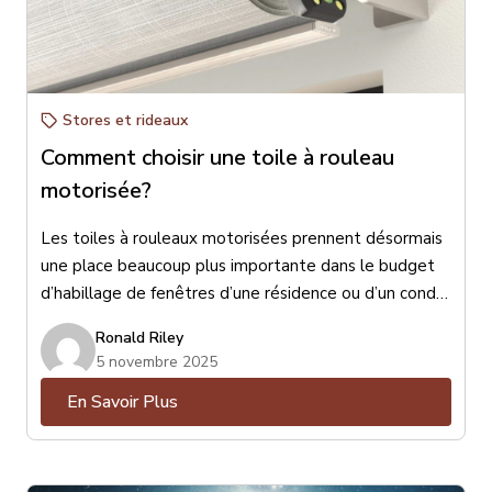
Stores et rideaux
Comment choisir une toile à rouleau
motorisée?
Les toiles à rouleaux motorisées prennent désormais
une place beaucoup plus importante dans le budget
d’habillage de fenêtres d’une résidence ou d’un condo.
Surtout depuis l’entrée en vigueur de la loi canadienne
Ronald Riley
de 2022 qui oblige les fabricants de toiles à rouleaux
5 novembre 2025
d’éliminer toute chaînette ou corde apparente afin
En Savoir Plus
d’éviter des accidents et des risques d’étranglements
protégeant ainsi les enfants et même certains
animaux domestiques.