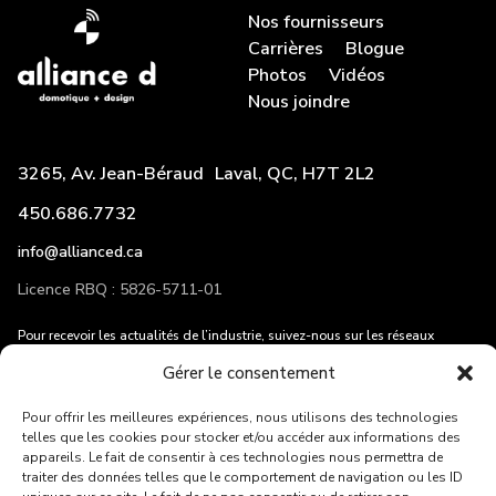
Nos fournisseurs
Carrières
Blogue
Photos
Vidéos
Nous joindre
3265, Av. Jean-Béraud Laval, QC, H7T 2L2
450.686.7732
info@allianced.ca
Licence RBQ : 5826-5711-01
Pour recevoir les actualités de l’industrie, suivez-nous sur les réseaux
sociaux et entrez votre adresse courriel!
Gérer le consentement
Pour offrir les meilleures expériences, nous utilisons des technologies
telles que les cookies pour stocker et/ou accéder aux informations des
appareils. Le fait de consentir à ces technologies nous permettra de
traiter des données telles que le comportement de navigation ou les ID
ENVOYER