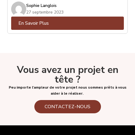
ce soit : Spotify, Deezer, Youtube, Netflix, Crave,
Sophie Langlois
Prime Video, Tout.tv, etc. Certains d’entre eux sont
27 septembre 2023
gratuits, la plupart sont payants et parmi eux, certains
En Savoir Plus
proposeront différents forfaits, souvent associés à
une qualité de diffusion. Deezer, entre autre, propose
son service régulier, mais aussi son service « Hi-Fi », qui
offre une qualité audio supérieure, pour autant que
votre « streamer » ou appareil de diffusion puisse vous
en faire bénéficier.
Vous avez un projet en
tête ?
Peu importe l’ampleur de votre projet nous sommes prêts à vous
aider à le réaliser.
CONTACTEZ-NOUS