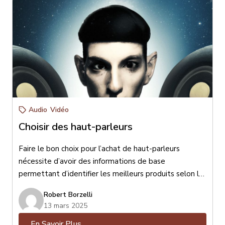
Audio
Vidéo
Choisir des haut-parleurs
Faire le bon choix pour l’achat de haut-parleurs
nécessite d’avoir des informations de base
permettant d’identifier les meilleurs produits selon le
format de votre lieu d’écoute, vos goûts musicaux,
Robert Borzelli
l’esthétisme désiré et votre budget. Pour faire le bon
13 mars 2025
choix il est essentiel de bien connaître vos goûts afin
En Savoir Plus
d’être bien conseillé. Pour maximiser votre