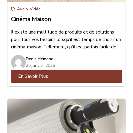
Audio
Vidéo
Cinéma Maison
Il existe une multitude de produits et de solutions
pour tous vos besoins lorsqu’il est temps de choisir un
cinéma-maison. Tellement, qu’il est parfois facile de
s’y perdre ! Est-ce mieux un téléviseur ou un
Denis Hémond
projecteur ? Un ensemble de haut-parleurs (encastrés
25 janvier 2026
ou de surface) ou une barre de son ? Petit, moyen ou
En Savoir Plus
gros haut-parleur de sous-grave ? Toutes ces
questions sont essentielles et peuvent être résolues
avec l’aide d’un conseiller-expert en la matière.