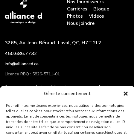
Nos fournisseurs
Carrières
Blogue
Photos
Vidéos
Nous joindre
3265, Av. Jean-Béraud Laval, QC, H7T 2L2
450.686.7732
info@allianced.ca
Licence RBQ : 5826-5711-01
Pour recevoir les actualités de l’industrie, suivez-nous sur les réseaux
sociaux et entrez votre adresse courriel!
Gérer le consentement
Pour offrir les meilleures expériences, nous utilisons des technologies
telles que les cookies pour stocker et/ou accéder aux informations des
appareils. Le fait de consentir à ces technologies nous permettra de
traiter des données telles que le comportement de navigation ou les ID
ENVOYER
uniques sur ce site. Le fait de ne pas consentir ou de retirer son
consentement peut avoir un effet négatif sur certaines caractéristiques et